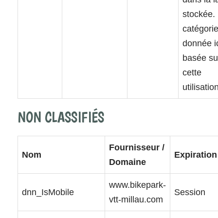
stockée.
catégori
donnée ic
basée su
cette
utilisatio
NON CLASSIFIÉS
Fournisseur /
Nom
Expiration
Domaine
www.bikepark-
dnn_IsMobile
Session
vtt-millau.com