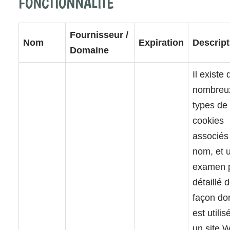
FONCTIONNALITÉ
Fournisseur /
Nom
Expiration
Descript
Domaine
Il existe 
nombreu
types de
cookies
associés
nom, et 
examen 
détaillé d
façon don
est utilis
un site 