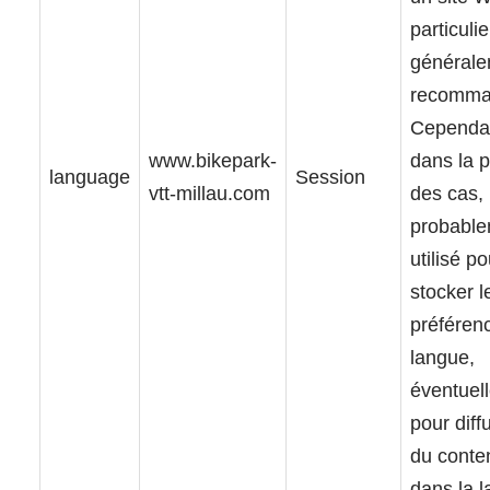
particulie
général
recomma
Cependa
www.bikepark-
dans la p
language
Session
vtt-millau.com
des cas, 
probabl
utilisé po
stocker l
préféren
langue,
éventuel
pour diff
du conte
dans la 