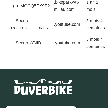
.bikepark-vtt-
1 an 1
_ga_MGCQ5EK9E2
millau.com
mois
__Secure-
5 mois 4
.youtube.com
ROLLOUT_TOKEN
semaines
5 mois 4
__Secure-YNID
.youtube.com
semaines