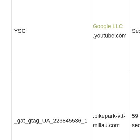
Google LLC
YSC
Se
.youtube.com
.bikepark-vtt-
59
_gat_gtag_UA_223845536_1
millau.com
se